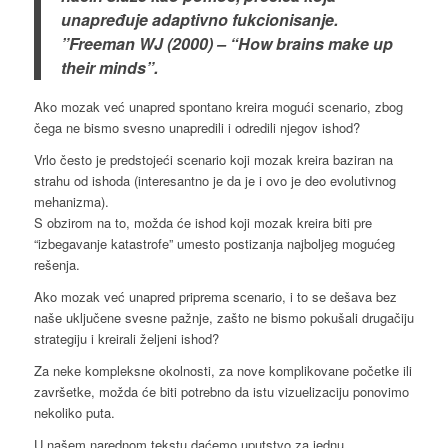
unapređuje adaptivno fukcionisanje.
”Freeman WJ (2000) – “How brains make up
their minds”.
Ako mozak već unapred spontano kreira mogući scenario, zbog
čega ne bismo svesno unapredili i odredili njegov ishod?
Vrlo često je predstojeći scenario koji mozak kreira baziran na
strahu od ishoda (interesantno je da je i ovo je deo evolutivnog
mehanizma).
S obzirom na to, možda će ishod koji mozak kreira biti pre
“izbegavanje katastrofe” umesto postizanja najboljeg mogućeg
rešenja.
Ako mozak već unapred priprema scenario, i to se dešava bez
naše uključene svesne pažnje, zašto ne bismo pokušali drugačiju
strategiju i kreirali željeni ishod?
Za neke kompleksne okolnosti, za nove komplikovane početke ili
završetke, možda će biti potrebno da istu vizuelizaciju ponovimo
nekoliko puta.
U našem narednom tekstu daćemo uputstvo za jednu