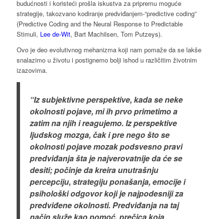
budućnosti i koristeći prošla iskustva za pripremu moguće
strategije, takozvano kodiranje predviđanjem-“predictive coding”
(Predictive Coding and the Neural Response to Predictable
Stimuli,
Lee de-Wit
, Bart Machilsen, Tom Putzeys).
Ovo je deo evolutivnog mehanizma koji nam pomaže da se lakše
snalazimo u životu i postignemo bolji ishod u različitim životnim
izazovima.
“Iz subjektivne perspektive, kada se neke
okolnosti pojave, mi ih prvo primetimo a
zatim na njih i reagujemo. Iz perspektive
ljudskog mozga, čak i pre nego što se
okolnosti pojave mozak podsvesno pravi
predviđanja šta je najverovatnije da će se
desiti; počinje da kreira unutrašnju
percepciju, strategiju ponašanja, emocije i
psihološki odgovor koji je najpodesniji za
predviđene okolnosti. Predviđanja na taj
način služe kao pomoć, prečica koja