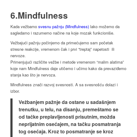
6.Mindfulness
Kada vežbamo
svesnu pažnju (Mindfulness)
lako možemo da
sagledamo i razumemo načine na koje mozak funkcioniše.
Vežbajući pažnju počinjemo da primećujemo sam početak
stresne reakcije, vremenom čak i prvi “treptaj” napetosti ili
nervoze.
Primenjujući različite vežbe i metode vremenom “malim alatima”
koje nam Mindfulness daje utičemo i učimo kako da prevaziđemo
stanja kao što je nervoza.
Mindfulness znači razvoj svesnosti. A sa svesnošću dolazi i
izbor.
Vežbanjem pažnje da ostane u sadašnjem
trenutku, u telu, na disanju, premeštamo se
od tačke preplavljenosti prisutnim, možda
neprijatnim osećajem, na tačku posmatranja
tog osećaja. Kroz to posmatranje se kroz