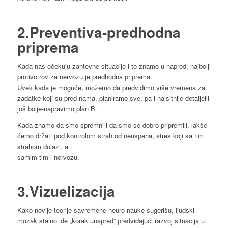
2.Preventiva-predhodna
priprema
Kada nas očekuju zahtevne situacije i to znamo u napred, najbolji
protivotrov za nervozu je predhodna priprema.
Uvek kada je moguće, možemo da predvidimo više vremena za
zadatke koji su pred nama, planiramo sve, pa i najsitnije detaljeili
još bolje-napravimo plan B.
Kada znamo da smo spremni i da smo se dobro pripremili, lakše
ćemo držati pod kontrolom strah od neuspeha, stres koji sa tim
strahom dolazi, a
samim tim i nervozu.
3.Vizuelizacija
Kako novije teorije savremene neuro-nauke sugerišu, ljudski
mozak stalno ide „korak unapred” predviđajući razvoj situacija u