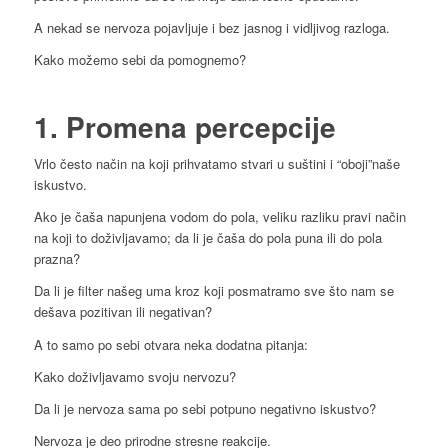
A nekad se nervoza pojavljuje i bez jasnog i vidljivog razloga.
Kako možemo sebi da pomognemo?
1. Promena percepcije
Vrlo često način na koji prihvatamo stvari u suštini i “oboji”naše
iskustvo.
Ako je čaša napunjena vodom do pola, veliku razliku pravi način
na koji to doživljavamo; da li je čaša do pola puna ili do pola
prazna?
Da li je filter našeg uma kroz koji posmatramo sve što nam se
dešava pozitivan ili negativan?
A to samo po sebi otvara neka dodatna pitanja:
Kako doživljavamo svoju nervozu?
Da li je nervoza sama po sebi potpuno negativno iskustvo?
Nervoza je deo prirodne stresne reakcije.