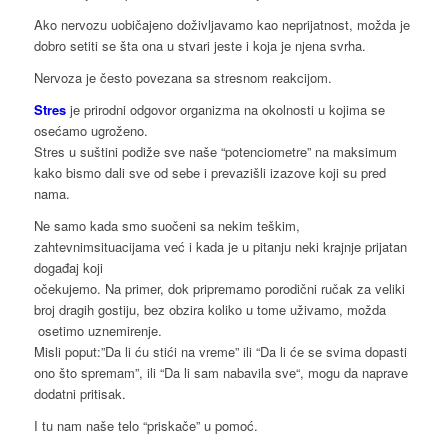
Ako nervozu uobičajeno doživljavamo kao neprijatnost, možda je
dobro setiti se šta ona u stvari jeste i koja je njena svrha.
Nervoza je često povezana sa stresnom reakcijom.
Stres
je prirodni odgovor organizma na okolnosti u kojima se
osećamo ugroženo.
Stres u suštini podiže sve naše “potenciometre” na maksimum
kako bismo dali sve od sebe i prevazišli izazove koji su pred
nama.
Ne samo kada smo suočeni sa nekim teškim,
zahtevnimsituacijama već i kada je u pitanju neki krajnje prijatan
događaj koji
očekujemo. Na primer, dok pripremamo porodični ručak za veliki
broj dragih gostiju, bez obzira koliko u tome uživamo, možda
osetimo uznemirenje.
Misli poput:”Da li ću stići na vreme” ili “Da li će se svima dopasti
ono što spremam”, ili “Da li sam nabavila sve“, mogu da naprave
dodatni pritisak.
I tu nam naše telo “priskače” u pomoć.