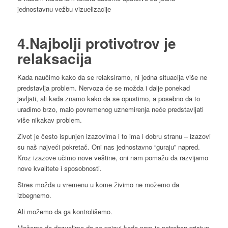
jednostavnu vežbu vizuelizacije
4.Najbolji protivotrov je
relaksacija
Kada naučimo kako da se relaksiramo, ni jedna situacija više ne
predstavlja problem. Nervoza će se možda i dalje ponekad
javljati, ali kada znamo kako da se opustimo, a posebno da to
uradimo brzo, malo povremenog uznemirenja neće predstavljati
više nikakav problem.
Život je često ispunjen izazovima i to ima i dobru stranu – izazovi
su naš najveći pokretač. Oni nas jednostavno “guraju” napred.
Kroz izazove učimo nove veštine, oni nam pomažu da razvijamo
nove kvalitete i sposobnosti.
Stres možda u vremenu u kome živimo ne možemo da
izbegnemo.
Ali možemo da ga kontrolišemo.
Možemo da dozvolimo da se pojavi kada nam je potreban pristup