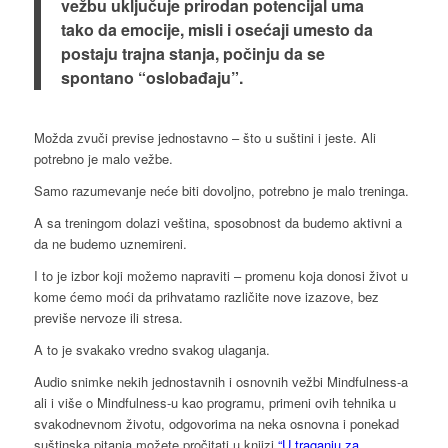
vežbu uključuje prirodan potencijal uma
tako da emocije, misli i osećaji umesto da
postaju trajna stanja, počinju da se
spontano “oslobađaju”.
Možda zvuči previse jednostavno – što u suštini i jeste. Ali
potrebno je malo vežbe.
Samo razumevanje neće biti dovoljno, potrebno je malo treninga.
A sa treningom dolazi veština, sposobnost da budemo aktivni a
da ne budemo uznemireni.
I to je izbor koji možemo napraviti – promenu koja donosi život u
kome ćemo moći da prihvatamo različite nove izazove, bez
previše nervoze ili stresa.
A to je svakako vredno svakog ulaganja.
Audio snimke nekih jednostavnih i osnovnih vežbi Mindfulness-a
ali i više o Mindfulness-u kao programu, primeni ovih tehnika u
svakodnevnom životu, odgovorima na neka osnovna i ponekad
suštinska pitanja možete pročitati u knjizi
“U traganju za