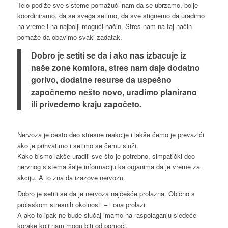
Telo podiže sve sisteme pomažući nam da se ubrzamo, bolje
koordiniramo, da se svega setimo, da sve stignemo da uradimo
na vreme i na najbolji mogući način. Stres nam na taj način
pomaže da obavimo svaki zadatak.
Dobro je setiti se da i ako nas izbacuje iz
naše zone komfora, stres nam daje dodatno
gorivo, dodatne resurse da uspešno
započnemo nešto novo, uradimo planirano
ili privedemo kraju započeto
.
Nervoza je često deo stresne reakcije i lakše ćemo je prevazići
ako je prihvatimo i setimo se čemu služi.
Kako bismo lakše uradili sve što je potrebno, simpatički deo
nervnog sistema šalje informaciju ka organima da je vreme za
akciju. A to zna da izazove nervozu.
Dobro je setiti se da je nervoza najčešće prolazna. Obično s
prolaskom stresnih okolnosti – i ona prolazi.
A ako to ipak ne bude slučaj-imamo na raspolaganju sledeće
korake koji nam mogu biti od pomoći.