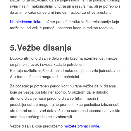
svim našim maksimalnim unutrašnjim resursima, ali je potrebno i
da znamo kako da se umirimo čim razlozi za stres prestanu.
Na sledećem linku
možete pronaći kratku vežbu relaksacije koja
može biti od velike pomoći, posebno kada je radimo redovno.
5.Vežbe disanja
Duboko ritmično disanje deluje vrlo brzo na uzemirenost i može
se primeniti uvek i svuda kada je potrebno.
Postoje različite vežbe disanja i neke od njih su vrlo jednostavne.
A u tom slučaju ih mogu raditi i početnici.
Za početak je potreban period kontinuirane vežbe da bi disanje
koje se vežba postalo nenaporno. S obzirom da je duboko
ritmično disanje naše prirodno disanje (ritam, način i
produbljenost se mogu trajno promeniti kao posledica izloženosti
stresu) mi se u stvari dok vežbamo samo podsećamo na sve što
smo zbog opšteg ubrzanja zaboravili.
Vežbe disanja koje predlažemo
možete pronaći ovde.