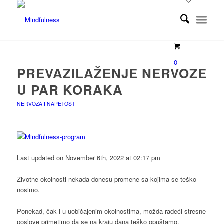
0
PREVAZILAŽENJE NERVOZE
U PAR KORAKA
NERVOZA I NAPETOST
Last updated on November 6th, 2022 at 02:17 pm
Životne okolnosti nekada donesu promene sa kojima se teško
nosimo.
Ponekad, čak i u uobičajenim okolnostima, možda radeći stresne
poslove primetimo da se na kraju dana teško opuštamo.