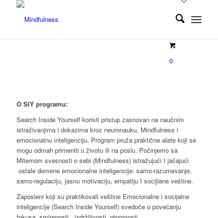
0
O SIY programu:
Search Inside Yourself koristi pristup zasnovan na naučnim
istraživanjima i dokazima kroz neuronauku, Mindfulness i
emocionalnu inteligenciju. Program pruža praktične alate koji se
mogu odmah primeniti u životu ili na poslu. Počinjemo sa
Mitemom svesnosti o sebi (Mindfulness) istražujući I jačajući
ostale domene emocionalne inteligencije: samo-razumevanje,
samo-regulaciju, jasnu motivaciju, empatiju I socijlane veštine.
Zaposleni koji su praktikovali veštine Emocionalne i socijalne
inteligencije (Search Inside Yourself) svedoče o povećanju
fokusa, smirenosti, izdržljivosti, otpornosti