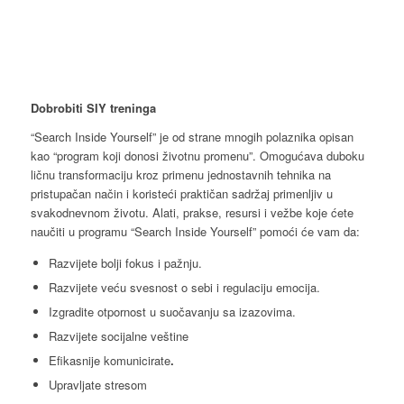
Dobrobiti SIY treninga
“Search Inside Yourself” je od strane mnogih polaznika opisan
kao “program koji donosi životnu promenu”. Omogućava duboku
ličnu transformaciju kroz primenu jednostavnih tehnika na
pristupačan način i koristeći praktičan sadržaj primenljiv u
svakodnevnom životu. Alati, prakse, resursi i vežbe koje ćete
naučiti u programu “Search Inside Yourself” pomoći će vam da:
Razvijete bolji fokus i pažnju.
Razvijete veću svesnost o sebi i regulaciju emocija.
Izgradite otpornost u suočavanju sa izazovima.
Razvijete socijalne veštine
Efikasnije komunicirate
.
Upravljate stresom