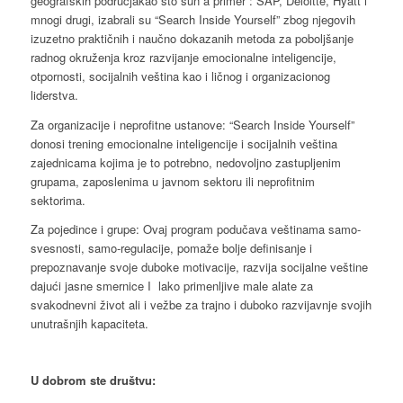
geografskih područjakao što sun a primer : SAP, Deloitte, Hyatt i
mnogi drugi, izabrali su “Search Inside Yourself” zbog njegovih
izuzetno praktičnih i naučno dokazanih metoda za poboljšanje
radnog okruženja kroz razvijanje emocionalne inteligencije,
otpornosti, socijalnih veština kao i ličnog i organizacionog
liderstva.
Za organizacije i neprofitne ustanove: “Search Inside Yourself”
donosi trening emocionalne inteligencije i socijalnih veština
zajednicama kojima je to potrebno, nedovoljno zastupljenim
grupama, zaposlenima u javnom sektoru ili neprofitnim
sektorima.
Za pojedince i grupe: Ovaj program podučava veštinama samo-
svesnosti, samo-regulacije, pomaže bolje definisanje i
prepoznavanje svoje duboke motivacije, razvija socijalne veštine
dajući jasne smernice I lako primenljive male alate za
svakodnevni život ali i vežbe za trajno i duboko razvijavnje svojih
unutrašnjih kapaciteta.
U dobrom ste društvu: