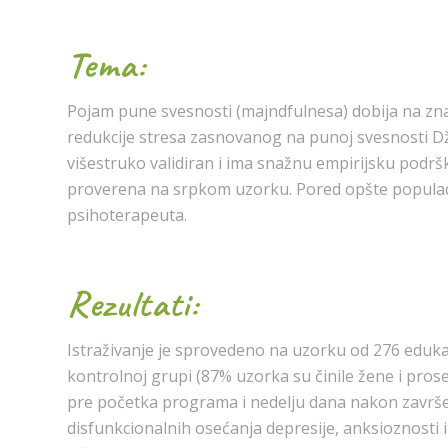
Tema:
Pojam pune svesnosti (majndfulnesa) dobija na znač
redukcije stresa zasnovanog na punoj svesnosti 
višestruko validiran i ima snažnu empirijsku podrš
proverena na srpkom uzorku. Pored opšte populaci
psihoterapeuta.
Rezultati:
Istraživanje je sprovedeno na uzorku od 276 edukan
kontrolnoj grupi (87% uzorka su činile žene i pros
pre početka programa i nedelju dana nakon završet
disfunkcionalnih osećanja depresije, anksioznosti i s