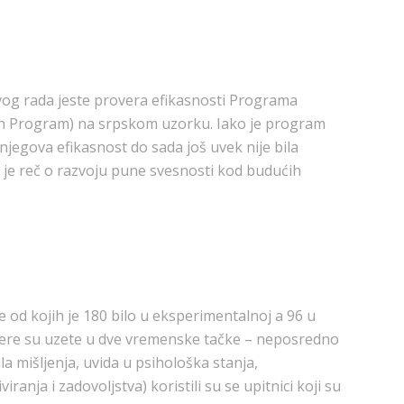
ovog rada jeste provera efikasnosti Programa
on Program) na srpskom uzorku. Iako je program
njegova efikasnost do sada još uvek nije bila
je reč o razvoju pune svesnosti kod budućih
 od kojih je 180 bilo u eksperimentalnoj a 96 u
i mere su uzete u dve vremenske tačke – neposredno
 mišljenja, uvida u psihološka stanja,
ranja i zadovoljstva) koristili su se upitnici koji su