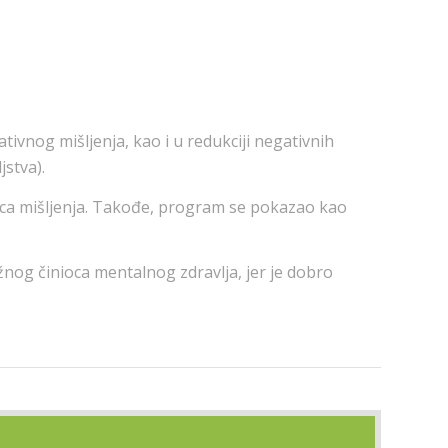
tivnog mišljenja, kao i u redukciji negativnih
stva).
aca mišljenja. Takođe, program se pokazao kao
nog činioca mentalnog zdravlja, jer je dobro