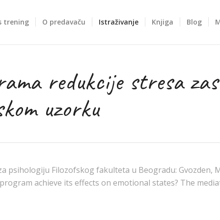
 trening
O predavaču
Istraživanje
Knjiga
Blog
M
rama redukcije stresa za
skom uzorku
a psihologiju Filozofskog fakulteta u Beogradu: Gvozden, M., Ml
rogram achieve its effects on emotional states? The mediat