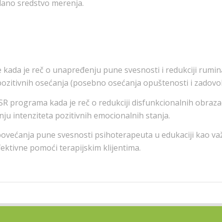
zdano sredstvo merenja.
 kada je reč o unapređenju pune svesnosti i redukciji rumina
pozitivnih osećanja (posebno osećanja opuštenosti i zadovolj
SR programa kada je reč o redukciji disfunkcionalnih obraz
nju intenziteta pozitivnih emocionalnih stanja.
ovećanja pune svesnosti psihoterapeuta u edukaciji kao važ
ektivne pomoći terapijskim klijentima.