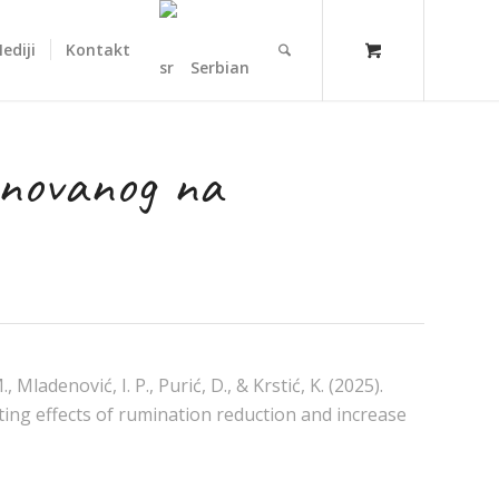
ediji
Kontakt
Serbian
snovanog na
adenović, I. P., Purić, D., & Krstić, K. (2025).
ing effects of rumination reduction and increase