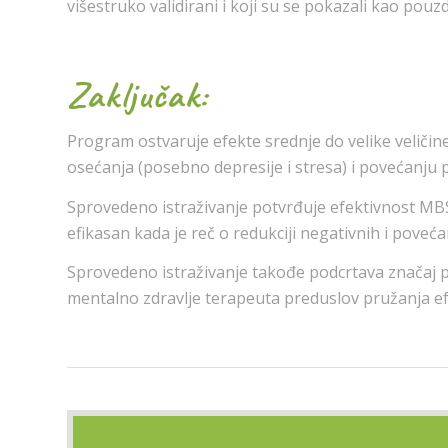
višestruko validirani i koji su se pokazali kao pou
Zaključak:
Program ostvaruje efekte srednje do velike veličine
osećanja (posebno depresije i stresa) i povećanju 
Sprovedeno istraživanje potvrđuje efektivnost MB
efikasan kada je reč o redukciji negativnih i poveća
Sprovedeno istraživanje takođe podcrtava značaj p
mentalno zdravlje terapeuta preduslov pružanja ef