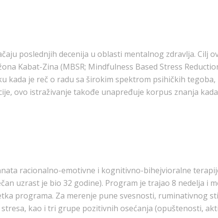
aju poslednjih decenija u oblasti mentalnog zdravlja. Cilj 
Džona Kabat-Zina (MBSR; Mindfulness Based Stress Reducti
ku kada je reč o radu sa širokim spektrom psihičkih tegoba, 
je, ovo istraživanje takođe unapređuje korpus znanja kada 
ata racionalno-emotivne i kognitivno-bihejvioralne terapije
ečan uzrast je bio 32 godine). Program je trajao 8 nedelja 
ka programa. Za merenje pune svesnosti, ruminativnog stila
tresa, kao i tri grupe pozitivnih osećanja (opuštenosti, aktivi