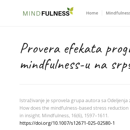
Home
Mindfulness
Provera efekata prog
mindfulness-u na srp
Istraživanje je sprovela grupa autora sa Odeljenja z
How does the mindfulness-based stress reduction p
in insight. Mindfulness, 16(6), 1597–1611.
https://doi.org/10.1007/s12671-025-02580-1