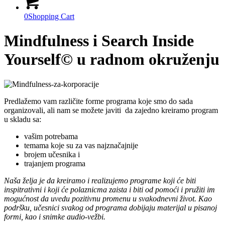
0
Shopping Cart
Mindfulness i Search Inside
Yourself© u radnom okruženju
Predlažemo vam različite forme programa koje smo do sada
organizovali, ali nam se možete javiti da zajedno kreiramo program
u skladu sa:
vašim potrebama
temama koje su za vas najznačajnije
brojem učesnika i
trajanjem programa
Naša želja je da kreiramo i realizujemo programe koji će biti
inspitrativni i koji će polaznicma zaista i biti od pomoći i pružiti im
mogućnost da uvedu pozitivnu promenu u svakodnevni život. Kao
podršku, učesnici svakog od programa dobijaju materijal u pisanoj
formi, kao i snimke audio-vežbi.