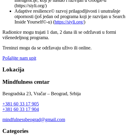
inteligencije, koji je nastao i razvijan u Google-u
(https://siyli.org/)
Adaptive resilience© razvoj prilagodljivosti i unutrašnje
otpornosti (još jedan od programa koji je razvijan u Search
Inside Yourself©-u) (
https://siyli.org/
)
Radionice mogu trajati 1 dan, 2 dana ili se održavati u formi
višenedeljnog programa.
Treninzi mogu da se održavaju uživo ili online.
Pošaljite nam upit
Lokacija
Mindfulness centar
Beogradska 23, Vračar – Beograd, Srbija
+381 60 33 17 905
+381 60 33 17 904
mindfulnessbeograd@gmail.com
Categories