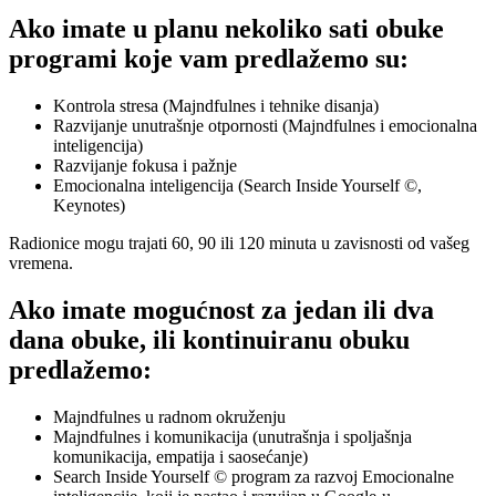
Ako imate u planu nekoliko sati obuke
programi koje vam predlažemo su
:
Kontrola stresa (Majndfulnes i tehnike disanja)
Razvijanje unutrašnje otpornosti (Majndfulnes i emocionalna
inteligencija)
Razvijanje fokusa i pažnje
Emocionalna inteligencija (Search Inside Yourself ©,
Keynotes)
Radionice mogu trajati 60, 90 ili 120 minuta u zavisnosti od vašeg
vremena.
Ako imate mogućnost za jedan ili dva
dana obuke, ili kontinuiranu obuku
predlažemo:
Majndfulnes u radnom okruženju
Majndfulnes i komunikacija (unutrašnja i spoljašnja
komunikacija, empatija i saosećanje)
Search Inside Yourself © program za razvoj Emocionalne