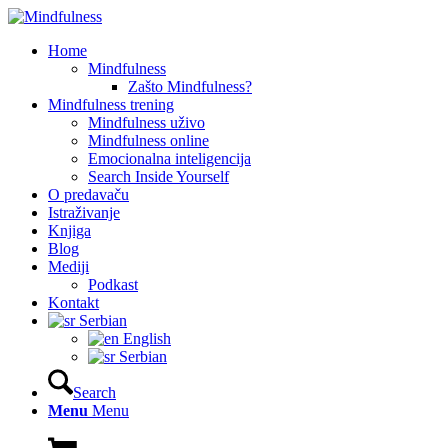
Home
Mindfulness
Zašto Mindfulness?
Mindfulness trening
Mindfulness uživo
Mindfulness online
Emocionalna inteligencija
Search Inside Yourself
O predavaču
Istraživanje
Knjiga
Blog
Mediji
Podkast
Kontakt
Serbian
English
Serbian
Search
Menu
Menu