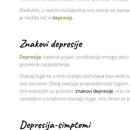
Međutim, u nekim slučajevima ovo stanje se nasta
je možda reč o
depresiji.
Znakovi depresije
Depresija
, kada se pojavi, predstavlja mnogo već
promene raspoloženja.
Osećaj tuge se u tom slučaju doživljava kao veliki t
ovo iskustvo. Zbog osećaja preplavljenosti tugom, ja
Oni kod kojih su prisutni
znakovi depresije
, vrlo č
zarobljeni u snažnom osećaju tuge, vrlo često se po
Depresija-simptomi