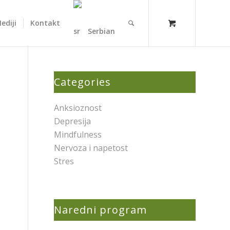
ediji
Kontakt
Serbian
Categories
Anksioznost
Depresija
Mindfulness
Nervoza i napetost
Stres
Naredni program