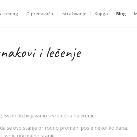
 trening
O predavaču
Istraživanje
Knjiga
Blog
M
nakovi i lečenje
e. Svi ih doživljavamo s vremena na vreme.
da se ovo stanje prirodno promeni posle nekoliko dana.
 u svoje normalno stanje.