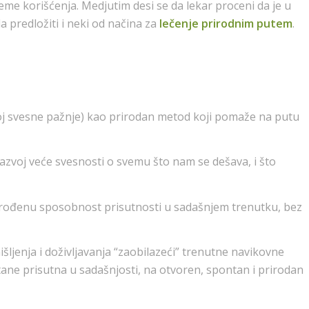
vreme korišćenja. Medjutim desi se da lekar proceni da je u
 predložiti i neki od načina za
lečenje prirodnim putem
.
oj svesne pažnje) kao prirodan metod koji pomaže na putu
zvoj veće svesnosti o svemu što nam se dešava, i što
urođenu sposobnost prisutnosti u sadašnjem trenutku, bez
jenja i doživljavanja “zaobilazeći” trenutne navikovne
tane prisutna u sadašnjosti, na otvoren, spontan i prirodan