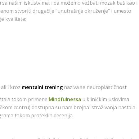
 sa našim iskustvima, i da možemo vežbati mozak baš kao i
enom stvoriti drugačije “unutrašnje okruženje” i umesto
je kvalitete:
ali i kroz
mentalni trening
naziva se neuroplastičnost
nastala tokom primene
Mindfulnessa
u kliničkim uslovima
čkom centru) dostupna su nam brojna istraživanja nastala
rama tokom proteklih decenija.