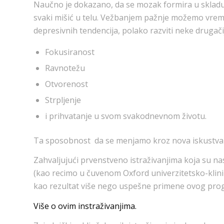
Naučno je dokazano, da se mozak formira u skladu
svaki mišić u telu. Vežbanjem pažnje možemo vrem
depresivnih tendencija, polako razviti neke drugači
Fokusiranost
Ravnotežu
Otvorenost
Strpljenje
i prihvatanje u svom svakodnevnom životu.
Ta sposobnost
da se menjamo kroz nova iskustva 
Zahvaljujući prvenstveno istraživanjima koja su 
(kao
recimo u čuvenom Oxford univerzitetsko-klini
kao rezultat više nego uspešne primene ovog prog
Više o ovim instraživanjima.