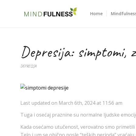
Home
Mindfulness
Depresija: simptomi, z
DEPRESIJA
Last updated on March 6th, 2024 at 11:56 am
Tuga i osećaj praznine su normalne ljudske emocij
Kada osećamo utučenost, verovatno smo primetili 
Telo i um se obično posle “teških perioda” vraćaju