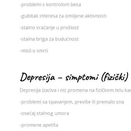
-problemi s kontrolom besa
-gubitak interesa za omiljene aktivnosti
-stalno vraćanje u prošlost
-stalna briga za budućnost
-misli o smrti
Depresija – simptomi (fizički)
Depresija izaziva i niz promena na fizičkom telu ka
-problemi sa spavanjem, previše ili premalo sna
-osećaj stalnog umora
-promene apetita