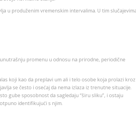
vlja u produženim vremenskim intervalima. U tim slučajevim
u unutrašnju promenu u odnosu na prirodne, periodične
alas koji kao da preplavi um ali i telo osobe koja prolazi kroz
vlja se često i osećaj da nema izlaza iz trenutne situacije.
esto gube sposobnost da sagledaju “širu sliku”, i ostaju
tpuno identifikujući s njim.