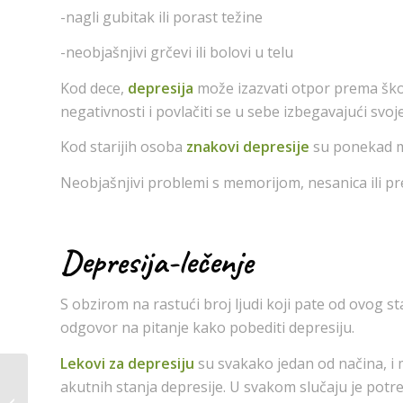
-nagli gubitak ili porast težine
-neobjašnjivi grčevi ili bolovi u telu
Kod dece,
depresija
može izazvati otpor prema škol
negativnosti i povlačiti se u sebe izbegavajući svoj
Kod starijih osoba
znakovi depresije
su ponekad mo
Neobjašnjivi problemi s memorijom, nesanica ili pr
Depresija-lečenje
S obzirom na rastući broj ljudi koji pate od ovog sta
odgovor na pitanje kako pobediti depresiju.
Lekovi za depresiju
su svakako jedan od načina, 
akutnih stanja depresije. U svakom slučaju je potre
Kako smiriti nervozu i