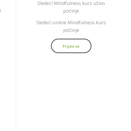
Sledeći Mindfulness kurs uživo
a
počinje
Sledeći online Mindfulness kurs
počinje
Prijavi se