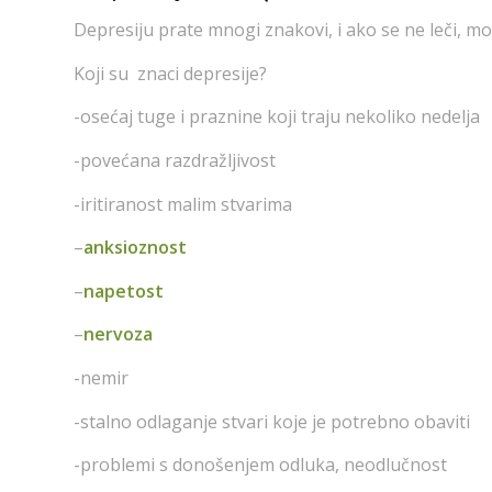
Depresiju prate mnogi znakovi, i ako se ne leči, mo
Koji su
znaci depresije?
-osećaj tuge i praznine koji traju nekoliko nedelja
-povećana razdražljivost
-iritiranost malim stvarima
–
anksioznost
–
napetost
–
nervoza
-nemir
-stalno odlaganje stvari koje je potrebno obaviti
-problemi s donošenjem odluka, neodlučnost