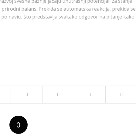
 razvoj svesne pažnje jačaju unutrašnji potencijali za stanje
 u prirodni balans. Prekida se automatska reakcija, prekida se
 po navici, što predstavlja svakako odgovor na pitanje kako
0