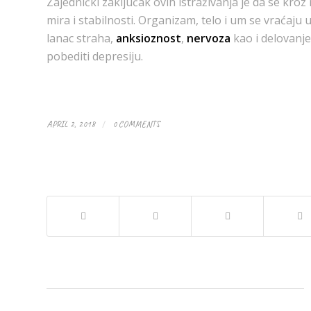
Zajednički zaključak ovih istraživanja je da se kroz
mira i stabilnosti. Organizam, telo i um se vraćaju
lanac straha,
anksioznost
,
nervoza
kao i delovanje
pobediti depresiju.
/
APRIL 2, 2018
0 COMMENTS
Share this entry