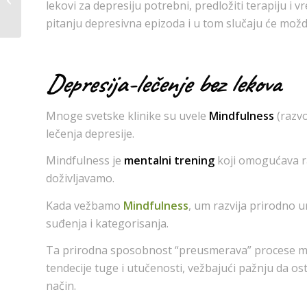
lekovi za depresiju potrebni, predložiti terapiju i 
napetost?
pitanju depresivna epizoda i u tom slučaju će možda
Depresija-lečenje bez lekova
Mnoge svetske klinike su uvele
Mindfulness
(razv
lečenja depresije.
Mindfulness je
mentalni trening
koji
omogućava ra
doživljavamo.
Kada vežbamo
Mindfulness
, um razvija prirodno 
suđenja i kategorisanja.
Ta prirodna sposobnost “preusmerava” procese mišl
tendecije tuge i utučenosti, vežbajući pažnju da os
način.