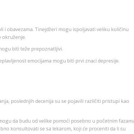
i i obavezama. Tinejdžeri mogu ispoljavati veliku količinu
e okruženje.
gu biti teže prepoznatljivi.
eplavljenost emocijama mogu biti prvi znaci depresije.
nja, poslednjih decenija su se pojavili različiti pristupi kao
i mogu da budu od velike pomoći posebno u početnim fazam
bno konsultovati se sa lekarom, koji će proceniti da li su